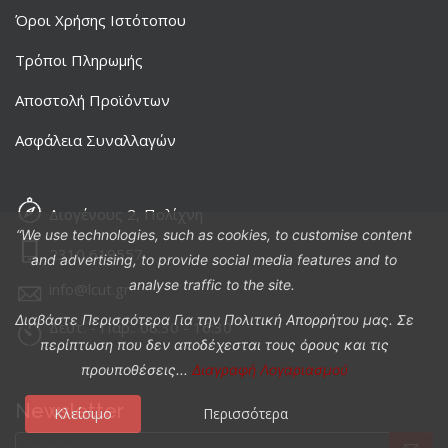
Όροι Χρήσης Ιστότοπου
Τρόποι Πληρωμής
Αποστολή Προϊόντων
Ασφάλεια Συναλλαγών
Διογένους 2, Πολίχνη
“We use technologies, such as cookies, to customise content
2310 619557
and advertising, to provide social media features and to
analyse traffic to the site.
info@lcut.gr
Διαβάστε Περισσότερα Για την Πολιτική Απορρήτου μας. Σε
Δευτ. - Παρ.: 08:30 - 16:30
περίπτωση που δεν αποδέχεσται τους όρους και τις
προυποθέσεις...
Διαγραφή Λογαριασμού
Newsletter
Κλείσιμο
Περισσότερα