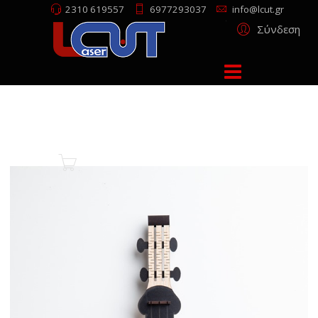
2310 619557
6977293037
info@lcut.gr
Σύνδεση